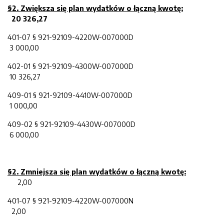
§
2
. Z
większa
się pl
an wydatków o łączną kwotę:
20 326,27
401-07 § 921-92109-4220W-007000D
3 000,00
402-01 § 921-92109-4300W-007000D
10 326,27
409-01 § 921-92109-4410W-007000D
1 000,00
409-02 § 921-92109-4430W-007000D
6 000,00
§2. Zmniejsza
się pl
an wydatków o łączną kwotę:
2,00
401-07 § 921-92109-4220W-007000N
2,00