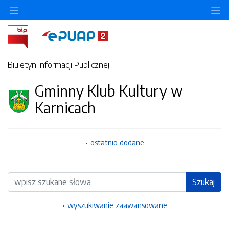
Ukryj/pokaż menu przedmiotowe
Uk
Biuletyn Informacji Publicznej
Gminny Klub Kultury w
Karnicach
ostatnio dodane
Wyszukiwarka
Szukaj
wyszukiwanie zaawansowane