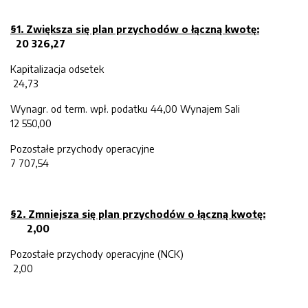
§1.
Z
większa
się plan przychodów o łączną kwotę
:
20 326,27
Kapitalizacja odsetek
24,73
Wynagr. od term. wpł. podatku 44,00 Wynajem Sali
12 550,00
Pozostałe przychody operacyjne
7 707,54
§2. Zmniejsza
się pl
an przychodów o łączną kwotę:
2,00
Pozostałe przychody operacyjne (NCK)
2,00