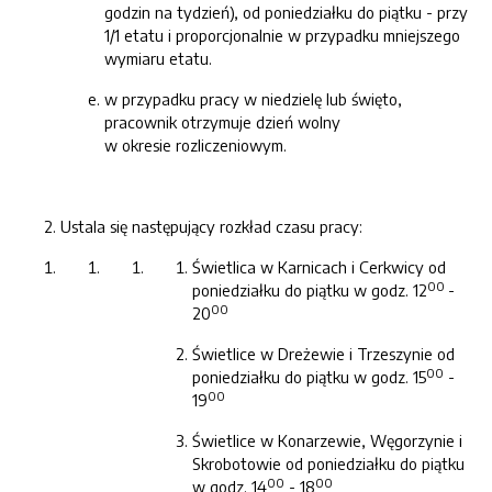
godzin na tydzień), od poniedziałku do piątku - przy
1/1 etatu i proporcjonalnie w przypadku mniejszego
wymiaru etatu.
w przypadku pracy w niedzielę lub święto,
pracownik otrzymuje dzień wolny
w okresie rozliczeniowym.
Ustala się następujący rozkład czasu pracy:
Świetlica w Karnicach i Cerkwicy od
00
poniedziałku do piątku w godz. 12
-
00
20
Świetlice w Dreżewie i Trzeszynie od
00
poniedziałku do piątku w godz. 15
-
00
19
Świetlice w Konarzewie, Węgorzynie i
Skrobotowie od poniedziałku do piątku
00
00
w godz. 14
- 18