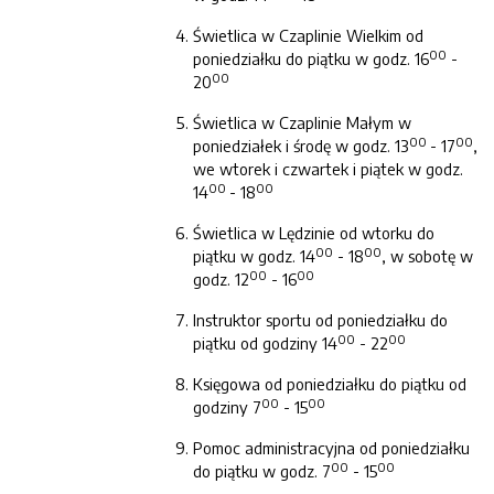
Świetlica w Czaplinie Wielkim od
00
poniedziałku do piątku w godz. 16
-
00
20
Świetlica w Czaplinie Małym w
00
0
0
poniedziałek i środę w godz. 13
- 17
,
we wtorek i czwartek i piątek w godz.
00
00
14
- 18
Świetlica w Lędzinie od wtorku do
00
00
piątku w godz. 14
- 18
, w sobotę w
00
00
godz. 12
- 16
Instruktor sportu od poniedziałku do
00
00
piątku od godziny 14
- 22
Księgowa od poniedziałku do piątku od
00
00
godziny 7
- 15
Pomoc administracyjna od poniedziałku
00
00
do piątku w godz. 7
- 15