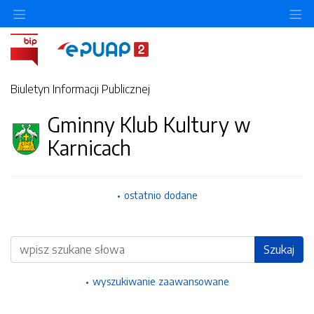
Ukryj/pokaż menu przedmiotowe
Uk
Biuletyn Informacji Publicznej
Gminny Klub Kultury w
Karnicach
ostatnio dodane
Wyszukiwarka
Szukaj
wyszukiwanie zaawansowane