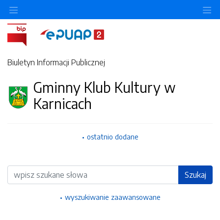
Ukryj/pokaż menu przedmiotowe
Uk
Biuletyn Informacji Publicznej
Gminny Klub Kultury w
Karnicach
ostatnio dodane
Wyszukiwarka
Szukaj
wyszukiwanie zaawansowane