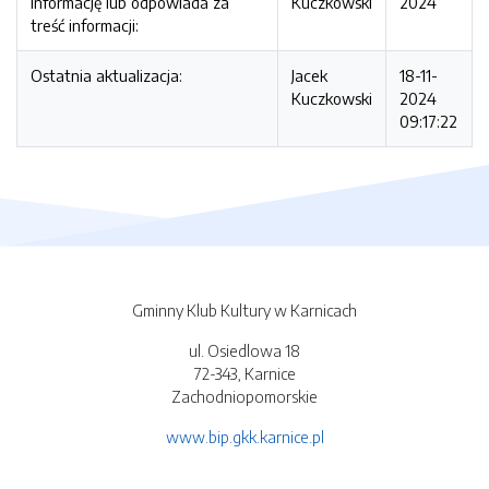
informację lub odpowiada za
Kuczkowski
2024
treść informacji:
Ostatnia aktualizacja:
Jacek
18-11-
Kuczkowski
2024
09:17:22
Gminny Klub Kultury w Karnicach
ul. Osiedlowa 18
72-343, Karnice
Zachodniopomorskie
www.bip.gkk.karnice.pl