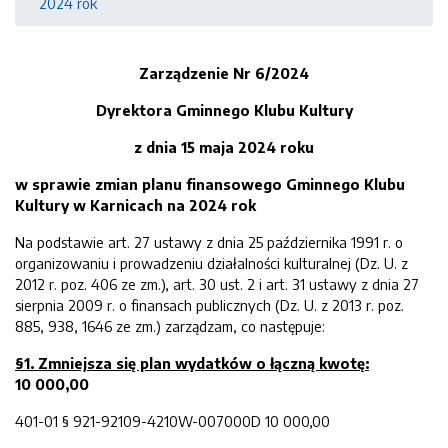
2024 rok
Zarządzenie Nr
6
/2024
Dyrektora Gminnego Klubu Kultury
z dnia
15 maj
a
2024
roku
w sprawie zmian planu finansowego Gminnego Klubu
Kultury w Karnicach na 20
2
4
rok
Na podstawie art. 27 ustawy z dnia 25 października 1991 r. o
organizowaniu i prowadzeniu działalności kulturalnej (Dz. U. z
2012 r. poz. 406 ze zm.), art. 30 ust. 2 i art. 31 ustawy z dnia 27
sierpnia 2009 r. o finansach publicznych (Dz. U. z 2013 r. poz.
885, 938, 1646 ze zm.) zarządzam, co następuje:
§1.
Zmniejsza si
ę plan wydatków
o łączną kwotę
:
10 000,00
401-01 § 921-92109-4210W-007000D 10 000,00