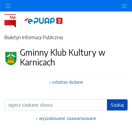
Ukryj/pokaż menu przedmiotowe
Uk
Biuletyn Informacji Publicznej
Gminny Klub Kultury w
Karnicach
ostatnio dodane
Wyszukiwarka
Szukaj
wyszukiwanie zaawansowane