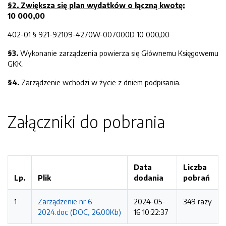
§2. Z
większa
się pl
an wydatków o łączną kwotę:
10 000,00
402-01 § 921-92109-4270W-007000D 10 000,00
§
3
.
Wykonanie zarządzenia powierza się Głównemu Księgowemu
GKK.
§
4
.
Zarządzenie wchodzi w życie z dniem podpisania.
Załączniki do pobrania
Data
Liczba
Lp.
Plik
dodania
pobrań
1
Zarządzenie nr 6
2024-05-
349 razy
2024.doc (DOC, 26.00Kb)
16 10:22:37