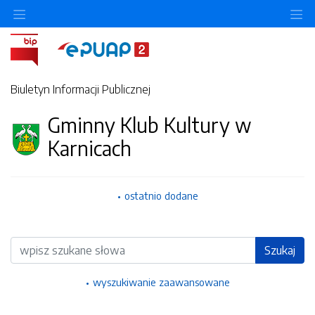
Ukryj/pokaż menu przedmiotowe
Uk
Biuletyn Informacji Publicznej
Gminny Klub Kultury w
Karnicach
ostatnio dodane
Wyszukiwarka
Szukaj
wyszukiwanie zaawansowane