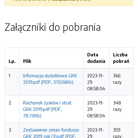
Załączniki do pobrania
Data
Liczba
Lp.
Plik
dodania
pobrań
1
Informacja dodatkowa GKK
2023-11-
366
2019.pdf (PDF, 370.06Kb)
29
razy
08:58:04
2
Rachunek zysków i strat
2023-11-
348
GKK 2019.pdf (PDF,
29
razy
78.70Kb)
08:58:04
3
Zestawienie zmian funduszu
2023-11-
359
GKK 2019 rok (3).pdf (PDF,
29
razy